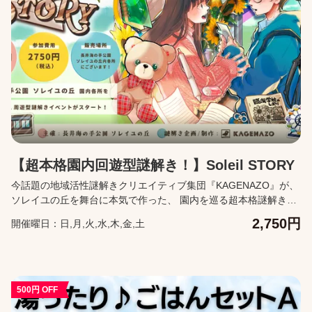
セルが可能です。 キャンセルは、購入後に届くメールの「マイペ
ージ」から行ってください。
【超本格園内回遊型謎解き！】Soleil STORY
今話題の地域活性謎解きクリエイティブ集団『KAGENAZO』が、
ソレイユの丘を舞台に本気で作った、 園内を巡る超本格謎解きイ
ベント！あなたは、ソレイユ史上最大の謎解きを見事クリアでき
2,750円
開催曜日：日,月,火,水,木,金,土
るか？ --【あらすじ】-- 僕の名前はハルト。臨海学校でソレイユ
の丘にやってきた。 僕は生まれつき身体が弱くて、みんなと同じ
ように走り回ったり、ボートに乗ったりして遊ぶことができな
い。 みんなは自由行動の時間なのに、僕は一人でここで待ってる
ように言われた。 いつものことだから慣れっこだけど、暇だな
500円 OFF
あ…。 ふと足元を見ると、一通の封筒。中には手紙が入ってい