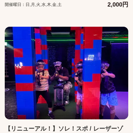
っぱいに広がります。 ✩この商品は、完成後、できたてを、現地
2,000円
開催曜日：日,月,火,水,木,金,土
でお召し上がりいただけます✩ 【大きさ】1人用のMサイズ。直径
約25cm。 前日の昼12時に翌日のWEB予約が確定となります。 そ
れ以降の翌日分のWEBチケットは購入ができません。 回数券での
事前予約はできません。当日現地にてご予約ください。 【予約変
更】 ・利用日を変更したい場合は、前日昼12:00まで無料で後日
への変更が可能です。 ・購入をキャンセルしたい場合は、前日昼
11:59まで無料でキャンセルが可能です。 ・予約変更・キャンセ
ルは、購入後に届くメールの「マイページ」から行ってくださ
い。
【リニューアル！】ソレ！スポ / レーザーゾ