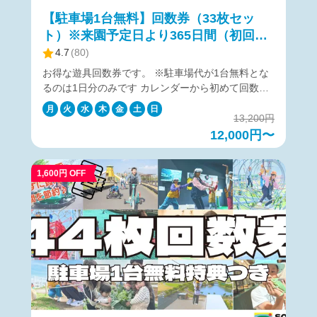
【駐車場1台無料】回数券（33枚セッ
ト）※来園予定日より365日間（初回利
用開始から180日間）有効
4.7
(
80
)
お得な遊具回数券です。 ※駐車場代が1台無料とな
るのは1日分のみです カレンダーから初めて回数券
を利用する日（来園予定日）を選んで購入くださ
月
火
水
木
金
土
日
い。 利用開始後の回数券の有効期間は180日間で
13,200円
す。 営業時間は各遊具ごとに異なりますため、ご希
12,000円〜
望の遊具項目のホームページをご確認ください。
https://soleil-park.jp/category/play ▼アトラクション
1,600円 OFF
別回数券利用枚数一覧▼ https://ticket.soleil-
park.jp/article/attractions 【購入に関して】 カレン
ダーより来園予定日を指定して購入ください。 来園
予定日当日に利用できなかった場合でも、来園予定
日から365日後までチケットは有効です。 チケット
の購入をキャンセルしたい場合は、来園予定日当日
の18:00まで無料でキャンセルが可能です。 キャン
セルは、購入後に届くメールの「マイページ」から
行ってください。 【回数券の注意事項】 初回利用
開始後（駐車券含む）の回数券の有効期間は180日