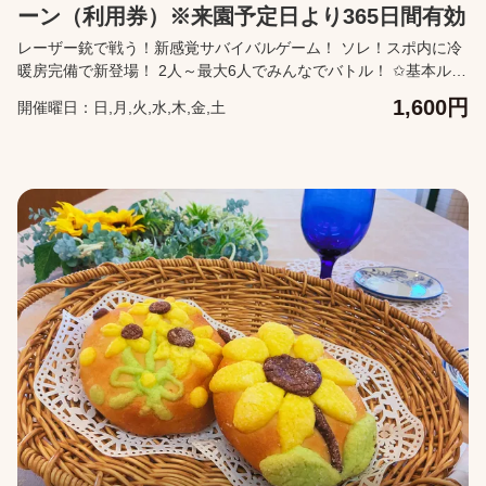
ーン（利用券）※来園予定日より365日間有効
レーザー銃で戦う！新感覚サバイバルゲーム！ ソレ！スポ内に冷
暖房完備で新登場！ 2人～最大6人でみんなでバトル！ ✩基本ルー
ル✩ 2チームに分かれて戦います！倒されたり、タマ切れになった
1,600円
開催曜日：日,月,火,水,木,金,土
ら回復ポイントのボタンを押しましょう！ 5分間の倒された数・
倒した数で勝敗が決まります！ 【1.】2人以上でご参加の場合は、
1人800円で追加できます。 【2.】2ゲーム以上遊びたい場合も、1
人800円で追加できます。 1.2.のお支払いは、WEB回数券または
現地受付・券売機（キャッシュレス可）で承ります。 【営業時
間】 平日 10:00～16:30（最終受付 16:30） 土日祝 10:00～
17:00（最終受付 17:00） 【購入に関して】 カレンダーより来園
予定日を指定して購入ください。 来園予定日当日に利用できなか
った場合でも、来園予定日から365日後までチケットは有効です。
チケットの購入をキャンセルしたい場合は、来園予定日の前日
23:59まで無料でキャンセルが可能です。 キャンセルは、購入後
に届くメールの「マイページ」から行ってください。 ※VR・AR
アトラクションは、2026/07/12日曜日をもって終了となりまし
た。 【本チケットの有効範囲】 本チケット事前購入は、利用券を
事前にご購入いただいた形となり、 当日の混雑状況によっては、
お待ちいただく場合がございますので、ご了承ください。