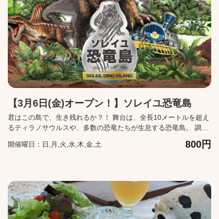
【3月6日(金)オープン！】ソレイユ恐竜島
君はこの島で、生き残れるか？！ 舞台は、全長10メートルを超え
るティラノサウルスや、多数の恐竜たちが生息する恐竜島。 調査
員として、研究者からの調査依頼をクリアせよ！ ※調査依頼は、4
800円
開催曜日：日,月,火,水,木,金,土
月29日（水祝）～5月10日（日）まで休止予定です。同期間の恐
竜島への入島は可能です。 【本チケットの有効範囲】 本チケット
事前購入は、利用券を事前にご購入いただいた形となり、 当日の
混雑状況によっては、お待ちいただく場合がございますので、ご
了承ください。 【営業時間】 平日 10:00～16:30 土日祝 10:00
～17:00 【イベント期間】 2026年3月6日(金）～ 【料金につい
て】 800円(3歳～) ※2歳以下は入場無料 ※3歳以下は、必ず保護者