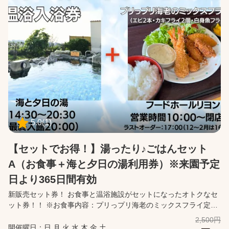
た。 『はじめまして。私の名前は夏海。なっちゃんって呼んて
ね。 生まれつき体が弱くて、ずっと入院しているの。 もし、この
手紙を拾ってくれた人がいたら、謎を解いて答えを送ってほし
い。』 一通の手紙は運命の分岐点。『謎』でつながるソレイユ物
語。 -------------------------- 【所要時間】 ・約180分 ・謎解き体
験中に、園内のアトラクションや飲食店を楽しむことも可能で
す。（チケットには含まれておりません） 【推奨年齢】 ・9歳以
上 【注意事項】 ・ご来園後、スタッフが謎解きキットと引き換え
ます。チケット画面をご提示ください。 ・引き換え場所は、エン
トランス事務所・GOGOカート受付・長井ベースの3か所です。
【チケットが無効となる場合】 ・お客様ご自身でチケット画面
【利用開始】を押下した場合 ・有効な日時を過ぎた場合 【購入に
5.0
(
1
)
関して】 ・カレンダーより来園予定日を指定して購入ください。
・このチケットは当日限り有効です。 ・キャンセルは、購入後に
【セットでお得！】湯ったり♪ごはんセット
届くメールの「マイページ」から行ってください。 ・お客様都合
A（お食事＋海と夕日の湯利用券）※来園予定
でのキャンセルにつきましては、下記キャンセルポリシーに準じ
ます。
日より365日間有効
新販売セット券！ お食事と温浴施設がセットになったオトクなセ
ット券！！ ※お食事内容：プリっプリ海老のミックスフライ定食
(エビフライ２本・カキフライ２個・白身魚フライ１枚) 眺めの良
2,500円
い温浴施設です。広く開放的な露天風呂では広大な相模湾を一望
開催曜日：日,月,火,水,木,金,土