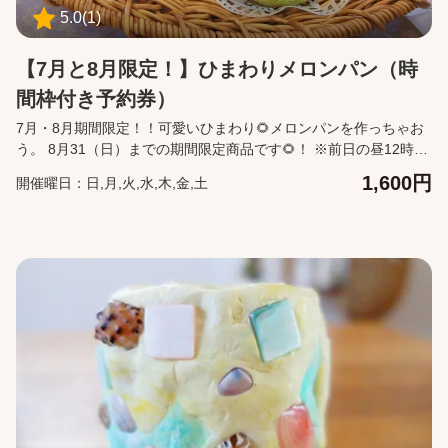
5.0
(
1
)
【7月と8月限定！】ひまわりメロンパン（時
間枠付き予約券）
7月・8月期間限定！！可愛いひまわり🌻メロンパンを作っちゃお
う。 8月31（日）までの期間限定商品です🌻！ ※前日の昼12時に
翌日のWEB予約が確定となります。 それ以降の翌日分のWEBチケ
1,600円
開催曜日：日,月,火,水,木,金,土
ットは購入ができません。 【予約変更】 ・利用日を変更したい場
合は、前日昼12:00まで無料で後日への変更が可能です。 ・購入
をキャンセルしたい場合は、前日昼11:59まで無料でキャンセルが
可能です。 ・予約変更・キャンセルは、購入後に届くメールの
「マイページ」から行ってください。