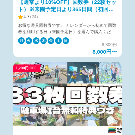
【通常より10%OFF】回数券（22枚セッ
ト）※来園予定日より365日間（初回利
用開始から180日間）有効
4.7
(
24
)
お得な遊具回数券です。 カレンダーから初めて回数
券を利用する日（来園予定日）を選んで購入くださ
い。 利用開始後の回数券の有効期間は180日間で
月
火
水
木
金
土
日
す。 営業時間は各遊具ごとに異なりますため、ご希
8,800円
望の遊具項目のホームページをご確認ください。
8,000円〜
https://soleil-park.jp/category/play ▼アトラクション
別回数券利用枚数一覧▼ https://ticket.soleil-
1,200円 OFF
park.jp/article/attractions 【購入に関して】 カレン
ダーより来園予定日を指定して購入ください。 来園
予定日当日に利用できなかった場合でも、来園予定
日から365日後までチケットは有効です。 チケット
の購入をキャンセルしたい場合は、来園予定日当日
の18:00まで無料でキャンセルが可能です。 キャン
セルは、購入後に届くメールの「マイページ」から
行ってください。 【回数券の注意事項】 初回利用
開始後の回数券の有効期間は180日間となります。