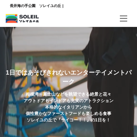
長井海の手公園 ソレイユの丘
ログイン/予約確認
ご案内
3分でわかる【Web限定特典も】園内を楽しみ尽くすお得な回数券の使い方
1日ではあそびきれないエンターテイメントパ
チケット購入ランキング
ーク
混雑時に便利なファストパス
相模湾・富士山などを眺望できる絶景と花々
アウトドアもインドアも充実のアトラクション
ソレイユの丘HP
本格的なイタリアンから
個性豊かなファーストフードも楽しめる食事
言語
ソレイユの丘で『サイコー！！』の1日を！
日本語