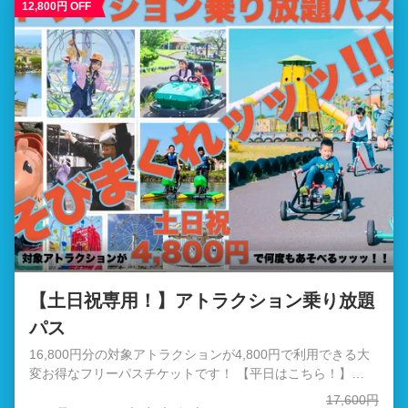
12,800円 OFF
つくしてください。 【対象アトラクション】 疾風怒濤の鉄
人舞台 (単品チケットの場合3,200円) ジップライン (単品
チケットの場合1,600円) GOGOカート (単品チケットの場
合800円) おもしろ自転車 (単品チケットの場合400円) シバ
スライダー (単品チケットの場合400円) ソレ！スポ / レー
ザーゾーン (単品チケットの場合1600円／2人) アーチェリ
ー (単品チケットの場合400円) バナナフロート (単品チケ
ットの場合1,200円) レトロボート (単品チケットの場合
1600円) カナディアンカヌー (単品チケットの場合1,200円
／2人乗り) カピバラコースター (単品チケットの場合800
円) ぶらりんこ (単品チケットの場合400円) UFOバンぱ
ー！ (単品チケットの場合800円) ソレイユトレイン (単品
チケットの場合400円) トランポリン (単品チケットの場合
400円) 観覧車 (単品チケットの場合800円) メリーゴーラン
ド (単品チケットの場合400円) ガンバレ！消防車 (単品チ
ケットの場合400円) フロッグホッパー (単品チケットの場
【土日祝専用！】アトラクション乗り放題
合400円) スーパースインガー (単品チケットの場合400円)
パス
計17,600円 → 4,000円で乗りほうだい！！ 【対象外のア
トラクション】 ソレイユ恐竜島、小さな鉄人、ミニショベル
16,800円分の対象アトラクションが4,800円で利用できる大
カー、あそびのレンタルバイキング、Ezy Roller、Carnival
変お得なフリーパスチケットです！ 【平日はこちら！】
Game、おはなのキッズルーム、発掘！宝石ハンター、いき
https://ticket.soleil-park.jp/top/products/4c73aeae-bc94-
17,600円