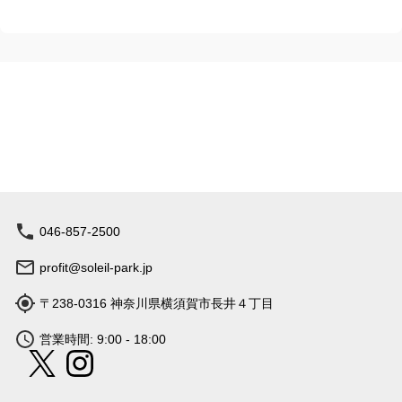
豆大島・富士山などを眺望できる絶景、園内に咲
く季節に応じた花々。 子供も大人も愉しめる「食
べる・遊ぶ・泊まる・体験する・買う」施設・コ
ンテンツも充実。 楽しみ方は無限大。 あなただけ
の“過ごし方”が見つかる公園です。
046-857-2500
profit@soleil-park.jp
〒238-0316 神奈川県横須賀市長井４丁目
営業時間: 9:00 - 18:00