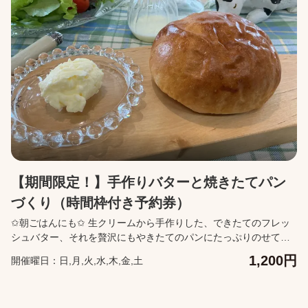
（18歳以上/有料）同伴でご入場ください。 【購入に関して】 カ
レンダーより来園予定日を指定して購入ください。 来園予定日当
日に利用できなかった場合でも、来園予定日からイベント終了日
までチケットは有効です。 チケットの購入をキャンセルしたい場
合は、来園予定日の前日23:59まで無料でキャンセルが可能です。
キャンセルは、購入後に届くメールの「マイページ」から行って
ください。
【期間限定！】手作りバターと焼きたてパン
づくり（時間枠付き予約券）
✩朝ごはんにも✩ 生クリームから手作りした、できたてのフレッ
シュバター、それを贅沢にもやきたてのパンにたっぷりのせて味
わえます。 前日の昼12時に翌日のWEB予約が確定となります。
1,200円
開催曜日：日,月,火,水,木,金,土
それ以降の翌日分のWEBチケットは購入ができません。 回数券で
の事前予約はできません。当日現地にてご予約ください。 【予約
変更】 ・利用日を変更したい場合は、前日昼12:00まで無料で後