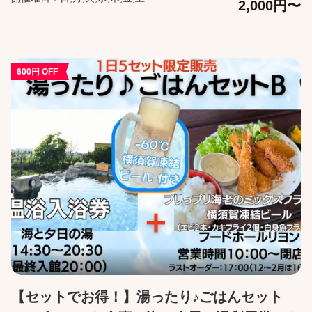
2,000円〜
することができ、晴れた日には富士山も眺められます。自然の空
気を感じながら、リラックスすることができます。園内を楽しん
だ後に、ゆっくりと汗を流すことができます。 【本チケットの有
効範囲】 本チケット事前購入は、利用券を事前にご購入いただい
た形となり、当日すぐにご利用いただけることを保証する内容で
600円 OFF
はございません。 当日の混雑状況によっては、お待ちいただく場
合がございますので、ご了承ください。 【営業時間】 海と夕日の
湯利用時間：14:30～20:30（最終入館20：00） ※25年10月1日よ
り月曜日・火曜日は定休日となります。 ※祝日の場合は営業いた
します。 レストラン利用時間：10：00～閉店まで（ラストオーダ
ー3～11月は17：00、12～2月は16：00まで） ※レストラン名：
Soleil フードホール リヨン 【購入に関して】 カレンダーより来園
予定日を指定して購入ください。 来園予定日当日に利用できなか
った場合でも、来園予定日から365日後までチケットは有効です。
有効期間中に食事メニュー内容が予告なく変更になる場合がござ
います。その際は最新の食事メニュー内容で提供させていただき
ますので予めご了承ください。 チケットの購入をキャンセルした
い場合は、来園予定日の当日14:30まで無料でキャンセルが可能で
す。 キャンセルは、購入後に届くメールの「マイページ」から行
ってください。
【セットでお得！】湯ったり♪ごはんセット