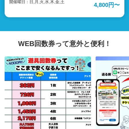
ものさわっちゃ王国&タッチうおっち水族館、アニマルヴィ
5a74-bbfe-b8bd5153f421?lng=ja 観覧車、ゴーカートなどの
開催曜日：日,月,火,水,木,金,土
4,800円〜
レッジ、体験農園（シテコベサステナブルファーム）、クラ
人気遊具に加え、全長300mのジップラインや、高さ15mの
フト体験、クッキング体験、温浴施設海と夕日の湯 ※最新の
大型アスレチック「疾風怒濤の鉄人舞台」といった注目のア
運行状況や身長制限は公式HPをご確認ください。
クティビティまでが終日遊び放題のお得なチケットです。
https://soleil-park.jp/category/play アトラクションの詳しい情
「もう一回乗りたい！」を回数を気にせず叶えられるアトラ
報はこちら→ https://soleil-park.jp/category/play 【注意事
クション乗り放題パスで、朝から晩までソレイユの丘で遊び
項】 チケット利用ができない日程 2026/8/8 土〜 2026/8/16
つくしてください。 【対象アトラクション】 疾風怒濤の鉄
WEB回数券って意外と便利！
日 ※施設都合により、予告なく利用不可日が発生する場合が
人舞台 (単品チケットの場合3,200円) ジップライン (単品
あります。ご利用前に施設にご確認ください。 ・GOGOカー
チケットの場合1,600円) GOGOカート (単品チケットの場
ト、レトロボート、カナディアンカヌー、バナナフロートに
合800円) おもしろ自転車 (単品チケットの場合400円) シバ
限り、当チケットをお持ちでない方が、当チケットをお持ち
スライダー (単品チケットの場合400円) ソレ！スポ / レー
の方と同乗する場合、一人あたり400円分のチケットを別途
ザーゾーン (単品チケットの場合1600円／2人) アーチェリ
いただきます。現地券売機での400円券や、紙回数券・デジ
ー (単品チケットの場合400円) バナナフロート (単品チケ
タル回数券でお支払いができます。 ・ご来園後、係員がリス
ットの場合1,200円) レトロボート (単品チケットの場合
トバンドと引き換えます。ログイン後「マイページ」から、
1600円) カナディアンカヌー (単品チケットの場合1,200円
チケット画面をご提示ください。 ・引き換え場所は、エント
／2人乗り) カピバラコースター (単品チケットの場合800
ランス事務所またはアーチェリー受付の2か所のみとなりま
円) ぶらりんこ (単品チケットの場合400円) UFOバンぱ
す。 【チケットが無効となる場合】 ：お客様ご自身でチケ
ー！ (単品チケットの場合800円) ソレイユトレイン (単品
ット画面【利用開始】を押下した場合 ：お客様ご自身がリス
チケットの場合400円) トランポリン (単品チケットの場合
トバンドを外された場合 ：有効な日時を過ぎた場合 【購入
400円) 観覧車 (単品チケットの場合800円) メリーゴーラン
に関して】 カレンダーより来園予定日を指定して購入くださ
ド (単品チケットの場合400円) ガンバレ！消防車 (単品チ
い。 このチケットは当日限り有効です。 ご来園後、メイン
ケットの場合400円) フロッグホッパー (単品チケットの場