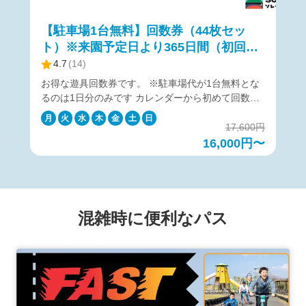
間となります。
【駐車場1台無料】回数券（44枚セッ
ト）※来園予定日より365日間（初回利
用開始から180日間）有効
4.7
(
14
)
お得な遊具回数券です。 ※駐車場代が1台無料とな
るのは1日分のみです カレンダーから初めて回数券
を利用する日（来園予定日）を選んで購入くださ
月
火
水
木
金
土
日
い。 利用開始後の回数券の有効期間は180日間で
17,600円
す。 営業時間は各遊具ごとに異なりますため、ご希
16,000円〜
望の遊具項目のホームページをご確認ください。
https://soleil-park.jp/category/play ▼アトラクション
別回数券利用枚数一覧▼ https://ticket.soleil-
park.jp/article/attractions 【購入に関して】 カレン
ダーより来園予定日を指定して購入ください。 来園
混雑時に便利なパス
予定日当日に利用できなかった場合でも、来園予定
日から365日後までチケットは有効です。 チケット
の購入をキャンセルしたい場合は、来園予定日当日
の18:00まで無料でキャンセルが可能です。 キャン
セルは、購入後に届くメールの「マイページ」から
行ってください。 【回数券の注意事項】 初回利用