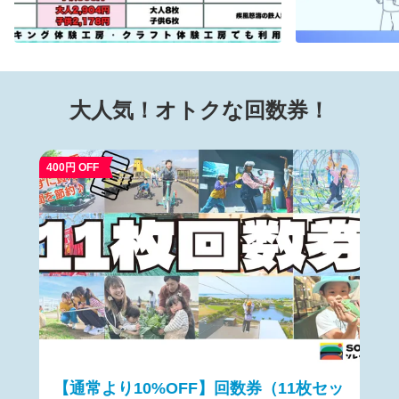
エントランス事務所・アーチェリー受付の係員がリストバン
合400円) スーパースインガー (単品チケットの場合400円)
ドと引き換えます。 キャンセルは、購入後に届くメールの
計17,600円 → 4,800円で乗りほうだい！！ 【対象外のア
「マイページ」から行ってください。 お客様都合でのキャン
トラクション】 ソレイユ恐竜島、小さな鉄人、ミニショベル
セルにつきましては、下記キャンセルポリシーに準じます。
カー、あそびのレンタルバイキング、Ezy Roller、Carnival
Game、おはなのキッズルーム、発掘！宝石ハンター、いき
大人気！オトクな回数券！
ものさわっちゃ王国&タッチうおっち水族館、アニマルヴィ
レッジ、体験農園（シテコベサステナブルファーム）、クラ
フト体験、クッキング体験、温浴施設海と夕日の湯 ※最新の
運行状況や身長制限は公式HPをご確認ください。
400円 OFF
https://soleil-park.jp/category/play アトラクションの詳しい情
報はこちら→ https://soleil-park.jp/category/play 【注意事
項】 チケット利用ができない日程 2026/8/8 土〜 2026/8/16
日 ※施設都合により、予告なく利用不可日が発生する場合が
あります。ご利用前に施設にご確認ください。 ・当チケット
は土日および祝日にご利用いただけます。 ・GOGOカート、
レトロボート、カナディアンカヌー、バナナフロートに限
り、当チケットをお持ちでない方が、当チケットをお持ちの
方と同乗する場合、一人あたり400円分のチケットを別途い
ただきます。現地券売機での400円券や、紙回数券・デジタ
ル回数券でお支払いができます。 ・ご来園後、係員がリスト
【通常より10%OFF】回数券（11枚セッ
バンドと引き換えます。ログイン後「マイページ」から、チ