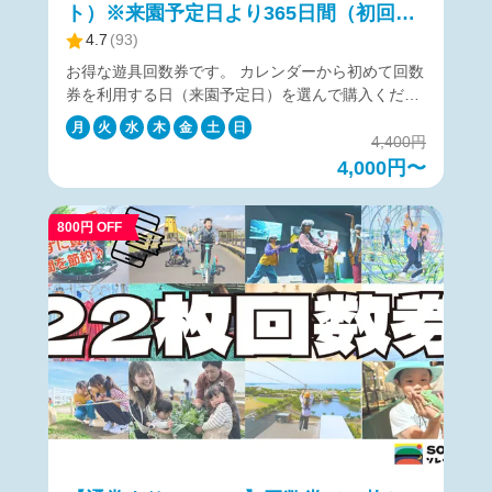
ト）※来園予定日より365日間（初回利
ケット画面をご提示ください。 ・引き換え場所は、エントラ
ンス事務所またはアーチェリー受付の2か所のみとなりま
用開始から180日間）有効
4.7
(
93
)
す。 【チケットが無効となる場合】 ：お客様ご自身でチケ
お得な遊具回数券です。 カレンダーから初めて回数
ット画面【利用開始】を押下した場合 ：お客様ご自身がリス
券を利用する日（来園予定日）を選んで購入くださ
トバンドを外された場合 ：有効な日時を過ぎた場合 【購入
い。 利用開始後の回数券の有効期間は180日間で
に関して】 カレンダーより来園予定日を指定して購入くださ
月
火
水
木
金
土
日
す。 営業時間は各遊具ごとに異なりますため、ご希
4,400円
い。 このチケットは当日限り有効です。 ご来園後、メイン
望の遊具項目のホームページをご確認ください。
4,000円〜
エントランス事務所・アーチェリー受付の係員がリストバン
https://soleil-park.jp/category/play ▼アトラクション
ドと引き換えます。 キャンセルは、購入後に届くメールの
別回数券利用枚数一覧▼ https://ticket.soleil-
「マイページ」から行ってください。 お客様都合でのキャン
800円 OFF
park.jp/article/attractions 【購入に関して】 カレン
セルにつきましては、下記キャンセルポリシーに準じます。
ダーより来園予定日を指定して購入ください。 来園
予定日当日に利用できなかった場合でも、来園予定
日から365日後までチケットは有効です。 チケット
の購入をキャンセルしたい場合は、来園予定日当日
の18:00まで無料でキャンセルが可能です。 キャン
セルは、購入後に届くメールの「マイページ」から
行ってください。 【回数券の注意事項】 初回利用
開始後の回数券の有効期間は180日間となります。