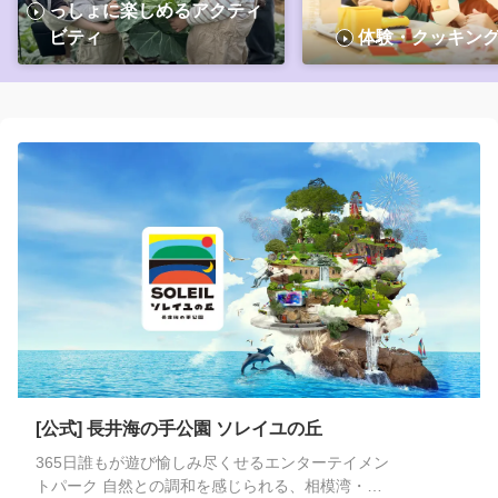
っしょに楽しめるアクティ
日後までチケットは有効です。 有効期間中に食事メニュー内容が
ビティ
体験・クッキン
予告なく変更になる場合がございます。その際は最新の食事メニ
ュー内容で提供させていただきますので予めご了承ください。 チ
ケットの購入をキャンセルしたい場合は、来園予定日の当日14:30
まで無料でキャンセルが可能です。 キャンセルは、購入後に届く
メールの「マイページ」から行ってください。
[公式] 長井海の手公園 ソレイユの丘
365日誰もが遊び愉しみ尽くせるエンターテイメン
トパーク 自然との調和を感じられる、相模湾・伊