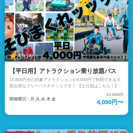
4.9
(
14
)
【平日用】アトラクション乗り放題パス
16,800円分の対象アトラクションが4,000円で利用できる大
変お得なフリーパスチケットです！ 【土日祝はこちら！】
https://ticket.soleil-park.jp/top/products/2378f98d-a8a3-
17,600円
5ab5-93e8-da855a071ddf?lng=ja 観覧車、ゴーカートなどの
開催曜日：月,火,水,木,金
4,000円〜
人気遊具に加え、全長300mのジップラインや、高さ15mの
大型アスレチック「疾風怒濤の鉄人舞台」といった注目のア
クティビティまでが終日遊び放題のお得なチケットです。
「もう一回乗りたい！」を回数を気にせず叶えられるアトラ
クション乗り放題パスで、朝から晩までソレイユの丘で遊び