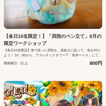
【各日10名限定！】「貝殻のペン立て」8月の
限定ワークショップ
【各日10名限定】海で拾った貝殻を、紙粘土に貼って、色を付け
よう！ 10：00から、アスレチックタワー下「長井ベース」にてい
つでも参加できます。 ※粘土がかわくまで時間がかかります。い
800円
開催曜日：日,土
ったんお預かりし、当日中にお持ち帰りいただきます。ニスはご
自宅で塗ることができます。 ※材料は各日10名分ご用意しており
ます。材料がなくなり次第終了となります。 【本チケットの有効
範囲】 本チケット事前購入は、利用券を事前にご購入いただいた
形となり、当日すぐにご利用いただけることを保証する内容では
ございません。 当日の混雑状況によっては、お待ちいただく場合
がございますので、ご了承ください。 【購入に関して】 カレンダ
ーより来園予定日を指定して購入ください。 チケットの購入をキ
ャンセルしたい場合は、来園予定日の前日11:59まで無料でキャン