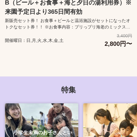
B（ビール＋お食事＋海と夕日の湯利用券）※
来園予定日より365日間有効
新販売セット券！ お食事＋ビールと温浴施設がセットになったオ
トクなセット券！！ ※お食事内容：プリっプリ海老のミックスフ
ライ定食(エビフライ２本・カキフライ２個・白身魚フライ１枚)
3,400円
‐60℃横須賀凍結ビール ※運転をするかたの飲酒は
開催曜日：日,月,火,水,木,金,土
2,800円〜
お控えください。 眺めの良い温浴施設です。広く開放的な露天風
呂では広大な相模湾を一望することができ、晴れた日には富士山
も眺められます。自然の空気を感じながら、リラックスすること
ができます。園内を楽しんだ後に、ゆっくりと汗を流すことがで
きます。 【本チケットの有効範囲】 本チケット事前購入は、利用
券を事前にご購入いただいた形となり、当日すぐにご利用いただ
けることを保証する内容ではございません。 当日の混雑状況によ
特集
っては、お待ちいただく場合がございますので、ご了承くださ
い。 【営業時間】 海と夕日の湯利用時間：14:30～20:30（最終入
館20：00） ※25年10月1日より月曜日・火曜日は定休日となりま
す。 ※祝日の場合は営業いたします。 レストラン利用時間：10：
00～閉店まで（ラストオーダー3～11月は17：00、12～2月は
16：00まで） ※レストラン名：Soleil フードホール リヨン 【購入
に関して】 カレンダーより来園予定日を指定して購入ください。
小学生未満のお子さんとい
来園予定日当日に利用できなかった場合でも、来園予定日から365