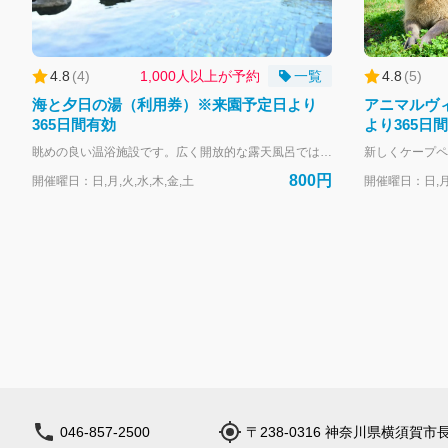
4.8
(
4
)
1,000人以上が予約
一覧
4.8
(
5
)
海と夕日の湯（利用券）※来園予定日より
アニマルヴ
365日間有効
より365日
眺めの良い温浴施設です。広く開放的な露天風呂では広大な相模湾を一望することができ、晴れた日には富士山も眺められます。自然の空気を感じながら、リラックスすることができます。園内を楽しんだ後に、ゆっくりと汗を流すことができます。 【本チケットの有効範囲】 本チケット事前購入は、利用券を事前にご購入いただいた形となり、当日すぐにご利用いただけることを保証する内容ではございません。 当日の混雑状況によっては、お待ちいただく場合がございますので、ご了承ください。 【営業時間】 14:30～20:30（最終入館20：00） ※25年10月1日より月曜日・火曜日は定休日となります。 ※祝日の場合は営業いたします。 【購入に関して】 カレンダーより来園予定日を指定して購入ください。 来園予定日当日に利用できなかった場合でも、来園予定日から365日後までチケットは有効です。 チケットの購入をキャンセルしたい場合は、来園予定日の前日23:59まで無料でキャンセルが可能です。 キャンセルは、購入後に届くメールの「マイページ」から行ってください。
800円
開催曜日：日,月,火,水,木,金,土
開催曜日：日,月,
046-857-2500
〒238-0316 神奈川県横須賀