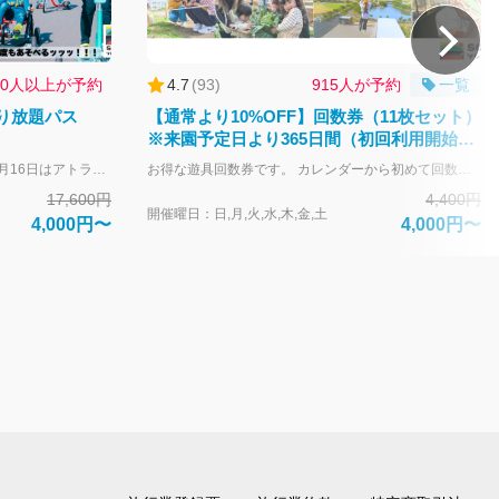
000人以上が予約
4.7
(
93
)
915人が予約
一覧
り放題パス
【通常より10%OFF】回数券（11枚セット）
※来園予定日より365日間（初回利用開始か
ら180日間）有効
お盆期間：2026年8月8日～2026年8月16日はアトラクション乗り放題パスの利用不可日です。 16,800円分の対象アトラクションが4,000円で利用できる大変お得なフリーパスチケットです！ 【土日祝はこちら！】https://ticket.soleil-park.jp/top/products/2378f98d-a8a3-5ab5-93e8-da855a071ddf?lng=ja 観覧車、ゴーカートなどの人気遊具に加え、全長300mのジップラインや、高さ15mの大型アスレチック「疾風怒濤の鉄人舞台」といった注目のアクティビティまでが終日遊び放題のお得なチケットです。 「もう一回乗りたい！」を回数を気にせず叶えられるアトラクション乗り放題パスで、朝から晩までソレイユの丘で遊びつくしてください。 【対象アトラクション】 疾風怒濤の鉄人舞台 (単品チケットの場合3,200円) ジップライン (単品チケットの場合1,600円) GOGOカート (単品チケットの場合800円) おもしろ自転車 (単品チケットの場合400円) シバスライダー (単品チケットの場合400円) ソレ！スポ / レーザーゾーン (単品チケットの場合1600円／2人) アーチェリー (単品チケットの場合400円) バナナフロート (単品チケットの場合1,200円) レトロボート (単品チケットの場合1600円) カナディアンカヌー (単品チケットの場合1,200円／2人乗り) カピバラコースター (単品チケットの場合800円) ぶらりんこ (単品チケットの場合400円) UFOバンぱー！ (単品チケットの場合800円) ソレイユトレイン (単品チケットの場合400円) トランポリン (単品チケットの場合400円) 観覧車 (単品チケットの場合800円) メリーゴーランド (単品チケットの場合400円) ガンバレ！消防車 (単品チケットの場合400円) フロッグホッパー (単品チケットの場合400円) スーパースインガー (単品チケットの場合400円) 計17,600円 → 4,000円で乗りほうだい！！ 【対象外のアトラクション】 ソレイユ恐竜島、小さな鉄人、ミニショベルカー、あそびのレンタルバイキング、Ezy Roller、Carnival Game、おはなのキッズルーム、発掘！宝石ハンター、いきものさわっちゃ王国&タッチうおっち水族館、アニマルヴィレッジ、体験農園（シテコベサステナブルファーム）、クラフト体験、クッキング体験、温浴施設海と夕日の湯 ※最新の運行状況や身長制限は公式HPをご確認ください。 https://soleil-park.jp/category/play アトラクションの詳しい情報はこちら→ https://soleil-park.jp/category/play 【注意事項】 チケット利用ができない日程 2026/8/8 土〜 2026/8/16 日 ※施設都合により、予告なく利用不可日が発生する場合があります。ご利用前に施設にご確認ください。 ・GOGOカート、レトロボート、カナディアンカヌー、バナナフロートに限り、当チケットをお持ちでない方が、当チケットをお持ちの方と同乗する場合、一人あたり400円分のチケットを別途いただきます。現地券売機での400円券や、紙回数券・デジタル回数券でお支払いができます。 ・ご来園後、係員がリストバンドと引き換えます。ログイン後「マイページ」から、チケット画面をご提示ください。 ・引き換え場所は、エントランス事務所またはアーチェリー受付の2か所のみとなります。 【チケットが無効となる場合】 ：お客様ご自身でチケット画面【利用開始】を押下した場合 ：お客様ご自身がリストバンドを外された場合 ：有効な日時を過ぎた場合 【購入に関して】 カレンダーより来園予定日を指定して購入ください。 このチケットは当日限り有効です。 ご来園後、メインエントランス事務所・アーチェリー受付の係員がリストバンドと引き換えます。 キャンセルは、購入後に届くメールの「マイページ」から行ってください。 お客様都合でのキャンセルにつきましては、下記キャンセルポリシーに準じます。
お得な遊具回数券です。 カレンダーから初めて回数券を利用する日（来園予定日）を選んで購入ください。 利用開始後の回数券の有効期間は180日間です。 営業時間は各遊具ごとに異なりますため、ご希望の遊具項目のホームページをご確認ください。 https://soleil-park.jp/category/play ▼アトラクション別回数券利用枚数一覧▼ https://ticket.soleil-park.jp/article/attractions 【購入に関して】 カレンダーより来園予定日を指定して購入ください。 来園予定日当日に利用できなかった場合でも、来園予定日から365日後までチケットは有効です。 チケットの購入をキャンセルしたい場合は、来園予定日当日の18:00まで無料でキャンセルが可能です。 キャンセルは、購入後に届くメールの「マイページ」から行ってください。 【回数券の注意事項】 初回利用開始後の回数券の有効期間は180日間となります。
17,600円
4,400円
開催曜日：日,月,火,水,木,金,土
4,000円〜
4,000円〜