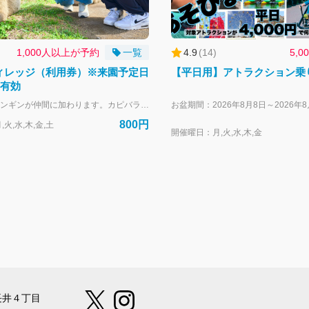
1,000人以上が予約
一覧
4.9
(
14
)
5,
ィレッジ（利用券）※来園予定日
【平日用】アトラクション乗
間有効
新しくケープペンギンが仲間に加わります。カピバラ、カンガルー、アルパカ、ポニー、犬やウサギなど、アニマルヴィレッジでたくさんの動物たちとの出会いをお楽しみください。ふれあいコーナーやバードショーもあります。 タイムスケジュールはこちら https://soleil-park.jp/wp-content/uploads/2025/01/f4ed94d46d10745f857865ecfa2eb692.png 【本チケットの有効範囲】 本チケット事前購入は、利用券を事前にご購入いただいた形となり、 当日の混雑状況によっては、お待ちいただく場合がございますので、ご了承ください。 【営業時間】 ■7月20日～8月31日 毎日 10：00～17：00 ■3～11月 平日 10:00～16:00 土日祝 10:00～17:00 ■12～2月 10:00～16:00 【購入に関して】 カレンダーより来園予定日を指定して購入ください。 来園予定日当日に利用できなかった場合でも、来園予定日から365日後までチケットは有効です。 チケットの購入をキャンセルしたい場合は、来園予定日の前日23:59まで無料でキャンセルが可能です。 キャンセルは、購入後に届くメールの「マイページ」から行ってください。
800円
火,水,木,金,土
開催曜日：月,火,水,木,金
市長井４丁目