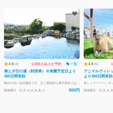
4.8
(
4
)
1,000人以上が予約
一覧
4.8
(
5
)
海と夕日の湯（利用券）※来園予定日より
アニマルヴィレ
365日間有効
より365日間有効
眺めの良い温浴施設です。広く開放的な露天風呂では広大な相模湾を一望することができ、晴れた日には富士山も眺められます。自然の空気を感じながら、リラックスすることができます。園内を楽しんだ後に、ゆっくりと汗を流すことができます。 【本チケットの有効範囲】 本チケット事前購入は、利用券を事前にご購入いただいた形となり、当日すぐにご利用いただけることを保証する内容ではございません。 当日の混雑状況によっては、お待ちいただく場合がございますので、ご了承ください。 【営業時間】 14:30～20:30（最終入館20：00） ※25年10月1日より月曜日・火曜日は定休日となります。 ※祝日の場合は営業いたします。 【購入に関して】 カレンダーより来園予定日を指定して購入ください。 来園予定日当日に利用できなかった場合でも、来園予定日から365日後までチケットは有効です。 チケットの購入をキャンセルしたい場合は、来園予定日の前日23:59まで無料でキャンセルが可能です。 キャンセルは、購入後に届くメールの「マイページ」から行ってください。
800円
開催曜日：日,月,火,水,木,金,土
開催曜日：日,月,火,水