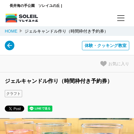
長井海の手公園 ソレイユの丘
HOME
ジェルキャンドル作り（時間枠付き予約券）
ログイン/予約確認
体験・クッキング教室
ご案内
3分でわかる【Web限定特典も】園内を楽しみ尽くすお得な回数券の使い方
お気に入り
チケット購入ランキング
ジェルキャンドル作り（時間枠付き予約券）
混雑時に便利なファストパス
クラフト
ソレイユの丘HP
言語
日本語